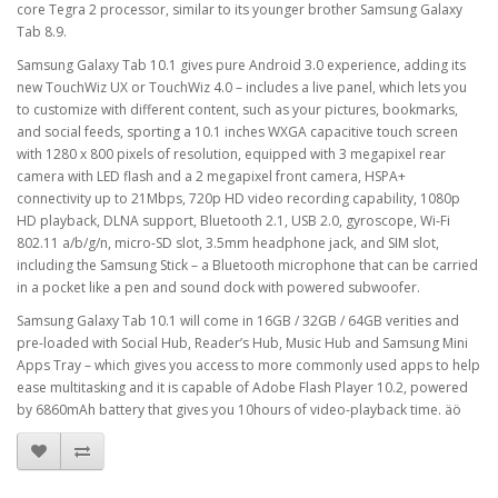
core Tegra 2 processor, similar to its younger brother Samsung Galaxy
Tab 8.9.
Samsung Galaxy Tab 10.1 gives pure Android 3.0 experience, adding its
new TouchWiz UX or TouchWiz 4.0 – includes a live panel, which lets you
to customize with different content, such as your pictures, bookmarks,
and social feeds, sporting a 10.1 inches WXGA capacitive touch screen
with 1280 x 800 pixels of resolution, equipped with 3 megapixel rear
camera with LED flash and a 2 megapixel front camera, HSPA+
connectivity up to 21Mbps, 720p HD video recording capability, 1080p
HD playback, DLNA support, Bluetooth 2.1, USB 2.0, gyroscope, Wi-Fi
802.11 a/b/g/n, micro-SD slot, 3.5mm headphone jack, and SIM slot,
including the Samsung Stick – a Bluetooth microphone that can be carried
in a pocket like a pen and sound dock with powered subwoofer.
Samsung Galaxy Tab 10.1 will come in 16GB / 32GB / 64GB verities and
pre-loaded with Social Hub, Reader’s Hub, Music Hub and Samsung Mini
Apps Tray – which gives you access to more commonly used apps to help
ease multitasking and it is capable of Adobe Flash Player 10.2, powered
by 6860mAh battery that gives you 10hours of video-playback time. äö